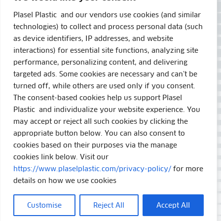
Plasel Plastic and our vendors use cookies (and similar
technologies) to collect and process personal data (such
as device identifiers, IP addresses, and website
interactions) for essential site functions, analyzing site
performance, personalizing content, and delivering
targeted ads. Some cookies are necessary and can’t be
turned off, while others are used only if you consent.
The consent-based cookies help us support Plasel
Plastic and individualize your website experience. You
may accept or reject all such cookies by clicking the
appropriate button below. You can also consent to
cookies based on their purposes via the manage
cookies link below. Visit our
https://www.plaselplastic.com/privacy-policy/
for more
details on how we use cookies
Customise
Reject All
Accept All